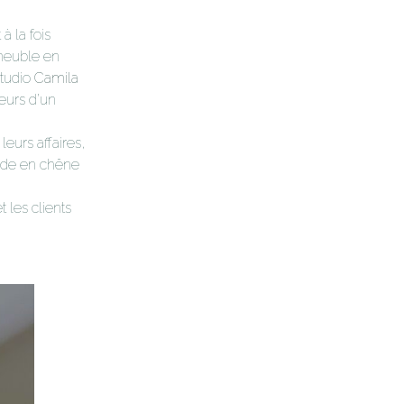
à la fois
 meuble en
Studio
Camila
ieurs d’un
leurs affaires,
çade en chêne
 les clients