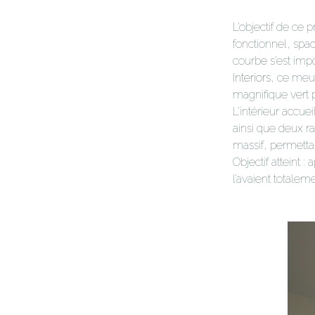
L’objectif de ce 
fonctionnel, spac
courbe s’est impo
Interiors
, ce meub
magnifique vert 
L’intérieur accue
ainsi que deux r
massif, permettan
Objectif atteint 
l’avaient totalem