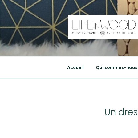
Aller
au
contenu
principal
LIFEINWO
Olivier Parnet, artisan du bois
Accueil
Qui sommes-nous 
Un dres