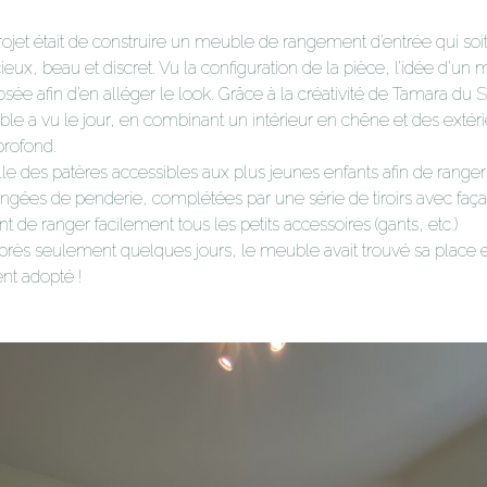
projet était de construire un meuble de rangement d’entrée qui soit 
ieux, beau et discret. Vu la configuration de la pièce, l’idée d’un
sée afin d’en alléger le look. Grâce à la créativité de Tamara du 
le a vu le jour, en combinant un intérieur en chêne et des extér
profond.
ille des patères accessibles aux plus jeunes enfants afin de ranger 
angées de penderie, complétées par une série de tiroirs avec fa
t de ranger facilement tous les petits accessoires (gants, etc.)
: après seulement quelques jours, le meuble avait trouvé sa place et
ent adopté !