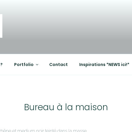
OD
?
Portfolio
Contact
Inspirations *NEWS ici!*
Bureau à la maison
chêne et medium noir teinté dans la masse