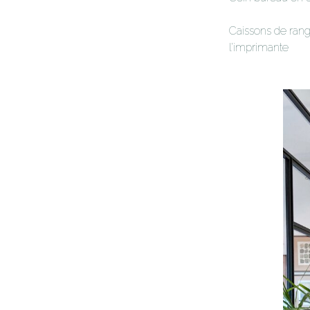
Caissons de rang
l’imprimante