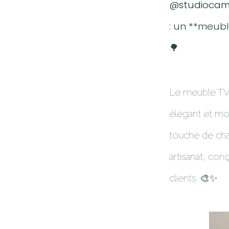
@studiocami
: un **meub
🌳
Le meuble TV,
élégant et mo
touche de chal
artisanat, co
clients. 🎨✨