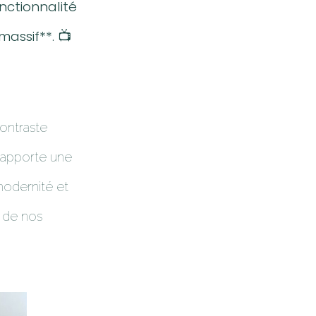
onctionnalité
assif**. 📺
contraste
 apporte une
modernité et
s de nos