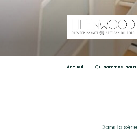
Aller
au
contenu
principal
LIFEINWO
Olivier Parnet, artisan du bois
Accueil
Qui sommes-nous 
Dans la séri